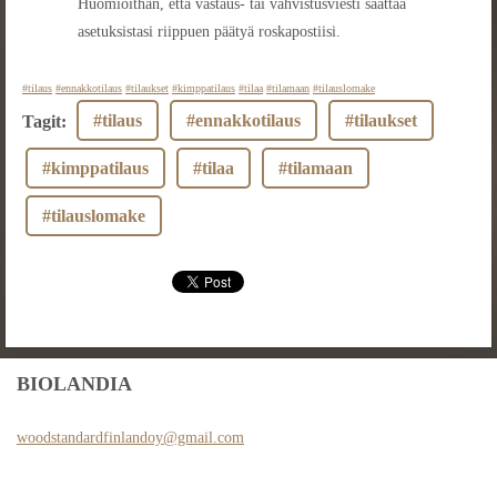
Huomioithan, että vastaus- tai vahvistusviesti saattaa
asetuksistasi riippuen päätyä roskapostiisi.
#tilaus
#ennakkotilaus
#tilaukset
#kimppatilaus
#tilaa
#tilamaan
#tilauslomake
#tilaus
#ennakkotilaus
#tilaukset
Tagit
:
#kimppatilaus
#tilaa
#tilamaan
#tilauslomake
BIOLANDIA
woodstan
dardfinl
andoy@gm
ail.com